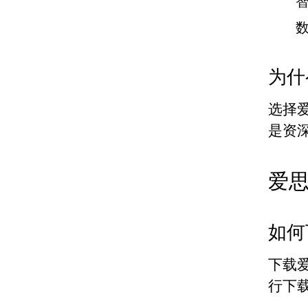
为什
选择
是资
爱
如何
下载
行下