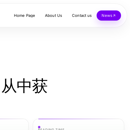
Home Page
About Us
Contact us
News
，从中获
READING TIME