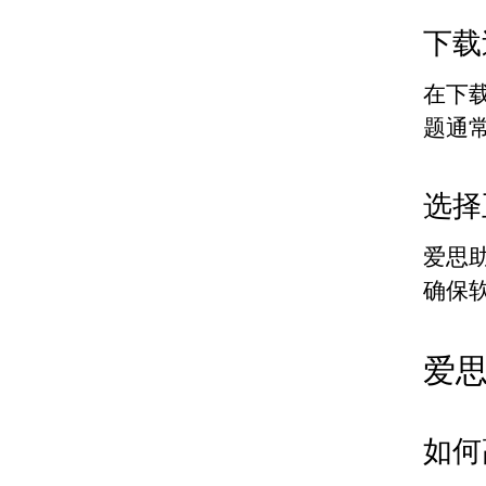
下载
在下
题通
选择
爱思助
确保
爱
如何