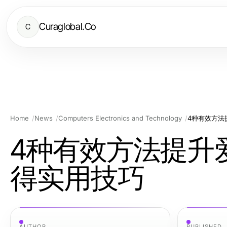
Curaglobal.Co
C
Home
News
Computers Electronics and Technology
4种有效方法
4种有效方法提升
得实用技巧
AUTHOR
PUBLISHED